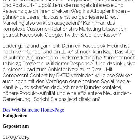
und Postwurf-Flugblättern, die mangels Interesse und
Relevanz gleich ihren direkten Weg ins Altpapier finden –
gähnende Leere. Hat das einst so gepriesene Direct
Marketing also wirklich ausgedient? Kann man das
komplexe Customer Relationship Marketing tatsächlich
getrost Facebook, Google, Twitter & Co. überlassen?
Leider ganz und gar nicht. Denn ein Facebook-Freund ist
noch kein Kunde. Und ein „Like“ st noch kein Kauf. Das klug
kalkulierte Argument pro Direktmarketing heißt immer noch
12 bis 25 Prozent qualifizierter Response. Und das inklusive
direktem Lead zum Anbieter bzw. zum Retail. Mit
Competent Content by DKT© verbinden wir diese Stärken
auch noch mit den Vorzügen der einzelnen Social Media-
Kanäle. Und schaffen dadurch mehr Kundenkontakte,
höhere Produkt-Affinität und eine effizientere Neukunden-
Generierung . Spricht Sie das jetzt direkt an?
Das Web ist meine Home-Page
Fähigkeiten
Gepostet am
01/09/2015